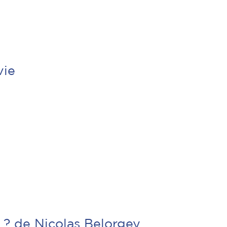
vie
 ? de Nicolas Belorgey