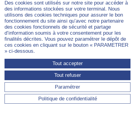
Des cookies sont utilisés sur notre site pour accéder à
RECHERCHE
des informations stockées sur votre terminal. Nous
utilisons des cookies techniques pour assurer le bon
Axes de recherche transversaux
fonctionnement du site ainsi qu’avec notre partenaire
des cookies fonctionnels de sécurité et partage
Axe - Capitalismes : finance, travail, entreprises
d’information soumis à votre consentement pour les
Axe - Démocraties : gouvernement, savoirs,
finalités décrites. Vous pouvez paramétrer le dépôt de
participations politiques et médias
ces cookies en cliquant sur le bouton « PARAMETRER
Séminaires et ateliers du laboratoire
» ci-dessous.
Projets de recherche en cours
Tout accepter
Publications
Tout refuser
Paramétrer
DOCTORAT
Politique de confidentialité
Ateliers des doctorants
Thèses en cours
Thèses soutenues