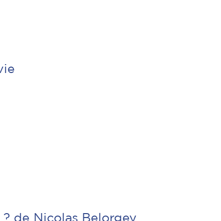
vie
 ? de Nicolas Belorgey