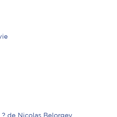
vie
 ? de Nicolas Belorgey