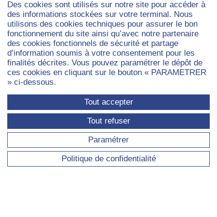
Des cookies sont utilisés sur notre site pour accéder à
RECHERCHE
des informations stockées sur votre terminal. Nous
utilisons des cookies techniques pour assurer le bon
Axes de recherche transversaux
fonctionnement du site ainsi qu’avec notre partenaire
des cookies fonctionnels de sécurité et partage
Axe - Capitalismes : finance, travail, entreprises
d’information soumis à votre consentement pour les
Axe - Démocraties : gouvernement, savoirs,
finalités décrites. Vous pouvez paramétrer le dépôt de
participations politiques et médias
ces cookies en cliquant sur le bouton « PARAMETRER
Séminaires et ateliers du laboratoire
» ci-dessous.
Projets de recherche en cours
Tout accepter
Publications
Tout refuser
Paramétrer
DOCTORAT
Politique de confidentialité
Ateliers des doctorants
Thèses en cours
Thèses soutenues