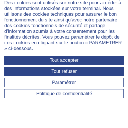
Des cookies sont utilisés sur notre site pour accéder à
RECHERCHE
des informations stockées sur votre terminal. Nous
utilisons des cookies techniques pour assurer le bon
Axes de recherche transversaux
fonctionnement du site ainsi qu’avec notre partenaire
des cookies fonctionnels de sécurité et partage
Axe - Capitalismes : finance, travail, entreprises
d’information soumis à votre consentement pour les
Axe - Démocraties : gouvernement, savoirs,
finalités décrites. Vous pouvez paramétrer le dépôt de
participations politiques et médias
ces cookies en cliquant sur le bouton « PARAMETRER
Séminaires et ateliers du laboratoire
» ci-dessous.
Projets de recherche en cours
Tout accepter
Publications
Tout refuser
Paramétrer
DOCTORAT
Politique de confidentialité
Ateliers des doctorants
Thèses en cours
Thèses soutenues